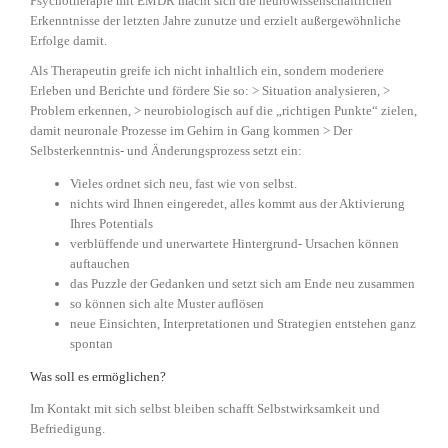
Psychotherapie mit EMDR macht sich die neurowissenschaftlichen
Erkenntnisse der letzten Jahre zunutze und erzielt außergewöhnliche
Erfolge damit.
Als Therapeutin greife ich nicht inhaltlich ein, sondern moderiere
Erleben und Berichte und fördere Sie so: > Situation analysieren, >
Problem erkennen, > neurobiologisch auf die „richtigen Punkte“ zielen,
damit neuronale Prozesse im Gehirn in Gang kommen > Der
Selbsterkenntnis- und Änderungsprozess setzt ein:
Vieles ordnet sich neu, fast wie von selbst.
nichts wird Ihnen eingeredet, alles kommt aus der Aktivierung
Ihres Potentials
verblüffende und unerwartete Hintergrund- Ursachen können
auftauchen
das Puzzle der Gedanken und setzt sich am Ende neu zusammen
so können sich alte Muster auflösen
neue Einsichten, Interpretationen und Strategien entstehen ganz
spontan
Was soll es ermöglichen?
Im Kontakt mit sich selbst bleiben schafft Selbstwirksamkeit und
Befriedigung.