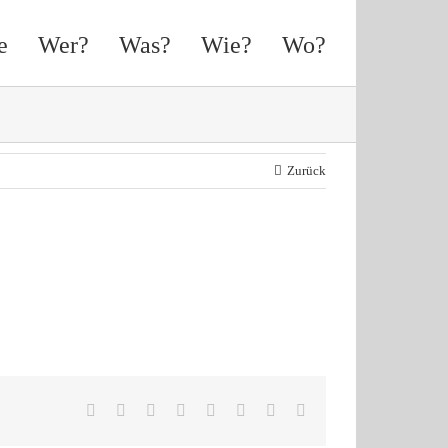
e
Wer?
Was?
Wie?
Wo?
Zurück
Facebook
X
Reddit
LinkedIn
Tumblr
Pinterest
Vk
E-
Mail