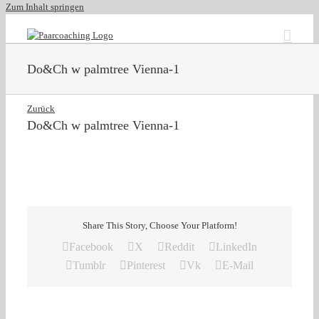
Zum Inhalt springen
Do&Ch w palmtree Vienna-1
Zurück
Do&Ch w palmtree Vienna-1
Share This Story, Choose Your Platform!
Facebook
X
Reddit
LinkedIn
Tumblr
Pinterest
Vk
E-Mail