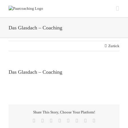
Zum
Inhalt
springen
Das Glasdach – Coaching
Zurück
Das Glasdach – Coaching
Share This Story, Choose Your Platform!
Facebook
X
Reddit
LinkedIn
Tumblr
Pinterest
Vk
E-
Mail