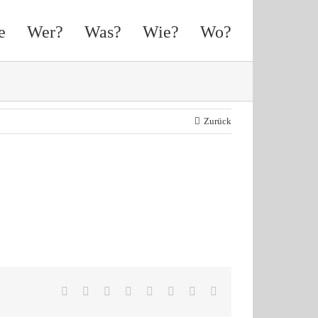
e
Wer?
Was?
Wie?
Wo?
Zurück
Facebook
X
Reddit
LinkedIn
Tumblr
Pinterest
Vk
E-
Mail